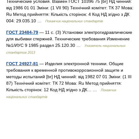
Технические условия. Взамен ГОСТ 10396 75 [br] НД чинний:
від 1986 01 01 Зміни: (1 VII 90) Технічний комітет: ТК 37 Мова:
Ru Метод прийняття: Кількість сторінок: 4 Код НД згідно з ДК
004: 29.035.10 …
Покажчик національних стандартів
ГОСТ 23484-79
— 11 с. (3) Установки электрогидравлические
для выбивки стержней. Технические требования Изменение
№1/ИУС 9 1985 раздел 25.120.30 …
Указатель национальных
стандартов 2013
ГОСТ 24927-81
— Изделия электронной техники. Общие
требования к временной противокоррозионной защите и
методы испытаний [br] НД чинний: від 1982 07 01 Зміни: (1 III
87) Технічний комітет: ТК 72 Мова: Ru Метод прийняття:
Кількість сторінок: 12 Код НД згідно з ДК… …
Покажчик
національних стандартів