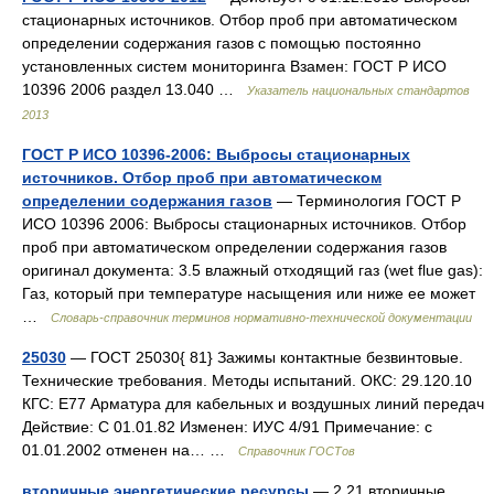
стационарных источников. Отбор проб при автоматическом
определении содержания газов с помощью постоянно
установленных систем мониторинга Взамен: ГОСТ Р ИСО
10396 2006 раздел 13.040 …
Указатель национальных стандартов
2013
ГОСТ Р ИСО 10396-2006: Выбросы стационарных
источников. Отбор проб при автоматическом
определении содержания газов
— Терминология ГОСТ Р
ИСО 10396 2006: Выбросы стационарных источников. Отбор
проб при автоматическом определении содержания газов
оригинал документа: 3.5 влажный отходящий газ (wet flue gas):
Газ, который при температуре насыщения или ниже ее может
…
Словарь-справочник терминов нормативно-технической документации
25030
— ГОСТ 25030{ 81} Зажимы контактные безвинтовые.
Технические требования. Методы испытаний. ОКС: 29.120.10
КГС: Е77 Арматура для кабельных и воздушных линий передач
Действие: С 01.01.82 Изменен: ИУС 4/91 Примечание: с
01.01.2002 отменен на… …
Справочник ГОСТов
вторичные энергетические ресурсы
— 2.21 вторичные